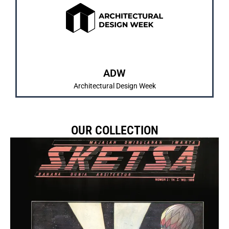
dan pengenalan karya mahasiswa/i.
IMARTA dan SKETSA sebagai bentuk pembelajaran
Merrupakan kegiatan tahunan yang diadakan
ABOUT US
ADW
Architectural Design Week
OUR COLLECTION