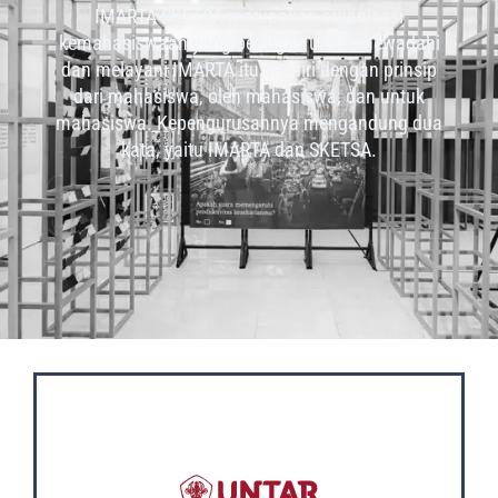
IMARTA-SKETSA merupakan organisasi
kemahasiswaan yang bertugas untuk mewadahi
dan melayani IMARTA itu sendiri dengan prinsip
dari mahasiswa, oleh mahasiswa, dan untuk
mahasiswa. Kepengurusannya mengandung dua
kata, yaitu IMARTA dan SKETSA.
OUR SOCIAL MEDIA