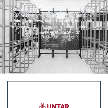
IMARTA-SKETSA merupakan organisasi
kemahasiswaan yang bertugas untuk mewadahi
dan melayani IMARTA itu sendiri dengan prinsip
dari mahasiswa, oleh mahasiswa, dan untuk
mahasiswa. Kepengurusannya mengandung dua
kata, yaitu IMARTA dan SKETSA.
OUR SOCIAL MEDIA