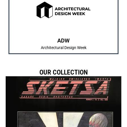
dan pengenalan karya mahasiswa/i.
IMARTA dan SKETSA sebagai bentuk pembelajaran
Merrupakan kegiatan tahunan yang diadakan
ABOUT US
ADW
Architectural Design Week
OUR COLLECTION