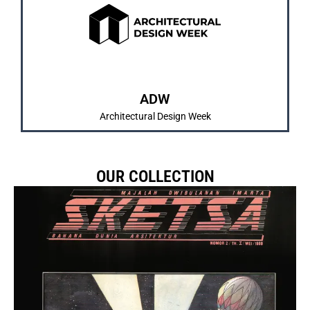
dan pengenalan karya mahasiswa/i.
IMARTA dan SKETSA sebagai bentuk pembelajaran
Merrupakan kegiatan tahunan yang diadakan
ABOUT US
ADW
Architectural Design Week
OUR COLLECTION