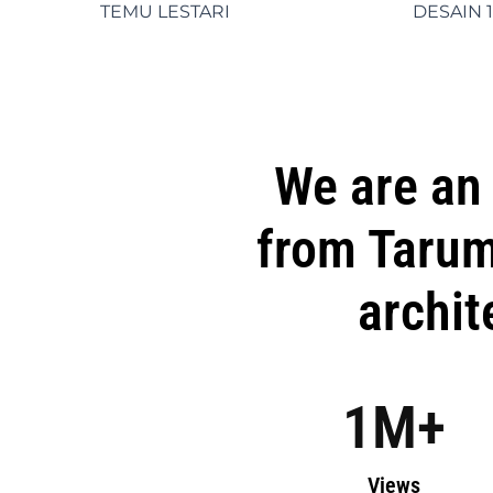
TEMU LESTARI
DESAIN 1
We are an 
from Tarum
archit
1
M+
Views