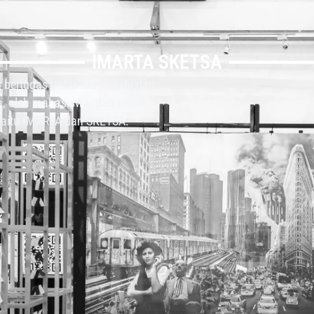
IMARTA SKETSA
 bertugas untuk mewadahi dan
a, oleh mahasiswa, dan untuk
aitu IMARTA dan SKETSA.