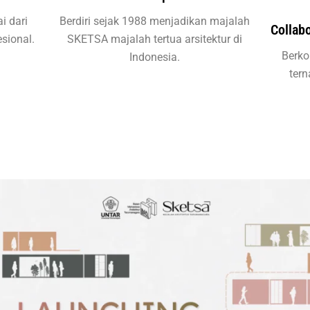
i dari
Berdiri sejak 1988 menjadikan majalah
Collab
sional.
SKETSA majalah tertua arsitektur di
Berko
Indonesia.
ter