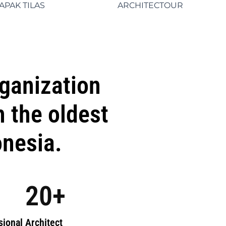
APAK TILAS
ARCHITECTOUR
rganization
 the oldest
onesia.
20
+
sional Architect