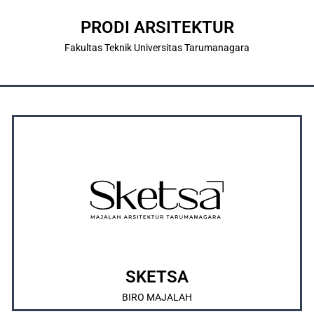
ABOUT US
PRODI ARSITEKTUR
Fakultas Teknik Universitas Tarumanagara
OUR SOCIAL MEDIA
di Indonesia yang resmi didirikan pada tahun 1988.
merupakan majalah arsitektur karya mahasiswa tertua
Merupakan majalah kebanggaan IMARTA, yang juga
ABOUT US
SKETSA
BIRO MAJALAH