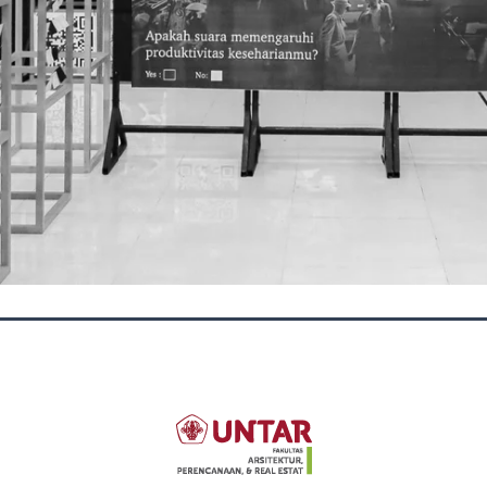
OUR SOCIAL MEDIA
tektur Universitas Tarumanagara merupakan program studi arsitektur swa