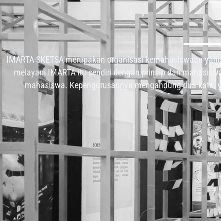
IMARTA-SKETSA merupakan organisasi kemahasiswaan yang
melayani IMARTA itu sendiri dengan prinsip dari mahasisw
mahasiswa. Kepengurusannya mengandung dua kata, y