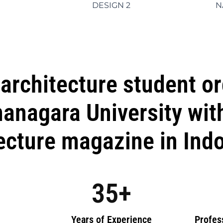
DESIGN 2
N
architecture student o
anagara University with
ecture magazine in Ind
35
+
Years of Experience
Profes