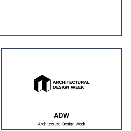
OUR SOCIAL MEDIA
pengenalan karya mahasiswa/i.
dan SKETSA sebagai bentuk pembelajaran dan
Merrupakan kegiatan tahunan yang diadakan IMARTA
ABOUT US
ADW
Architectural Design Week