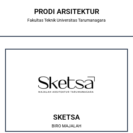
ABOUT US
PRODI ARSITEKTUR
Fakultas Teknik Universitas Tarumanagara
OUR SOCIAL MEDIA
di Indonesia yang resmi didirikan pada tahun 1988.
merupakan majalah arsitektur karya mahasiswa tertua
Merupakan majalah kebanggaan IMARTA, yang juga
ABOUT US
SKETSA
BIRO MAJALAH