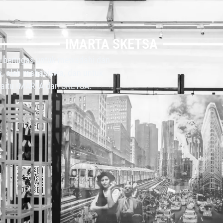
IMARTA SKETSA
 bertugas untuk mewadahi dan
a, oleh mahasiswa, dan untuk
aitu IMARTA dan SKETSA.