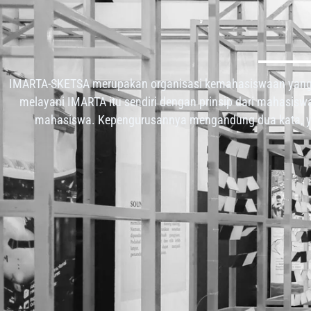
IMARTA-SKETSA merupakan organisasi kemahasiswaan yang
melayani IMARTA itu sendiri dengan prinsip dari mahasisw
mahasiswa. Kepengurusannya mengandung dua kata, y