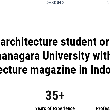
DESIGN 2
N
architecture student o
anagara University with
ecture magazine in Ind
35
+
Years of Experience
Profes