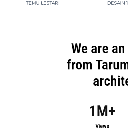
TEMU LESTARI
DESAIN 1
We are an 
from Tarum
archit
1
M+
Views