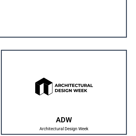
OUR SOCIAL MEDIA
pengenalan karya mahasiswa/i.
dan SKETSA sebagai bentuk pembelajaran dan
Merrupakan kegiatan tahunan yang diadakan IMARTA
ABOUT US
ADW
Architectural Design Week