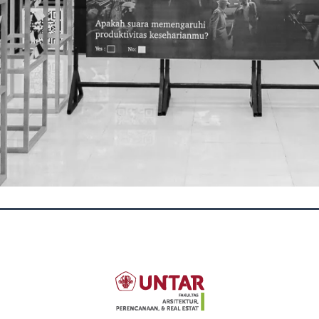
OUR SOCIAL MEDIA
tektur Universitas Tarumanagara merupakan program studi arsitektur swa