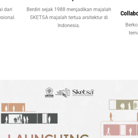
i dari
Berdiri sejak 1988 menjadikan majalah
Collab
sional.
SKETSA majalah tertua arsitektur di
Berko
Indonesia.
ter