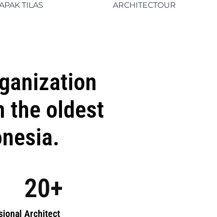
APAK TILAS
ARCHITECTOUR
rganization
 the oldest
onesia.
20
+
sional Architect