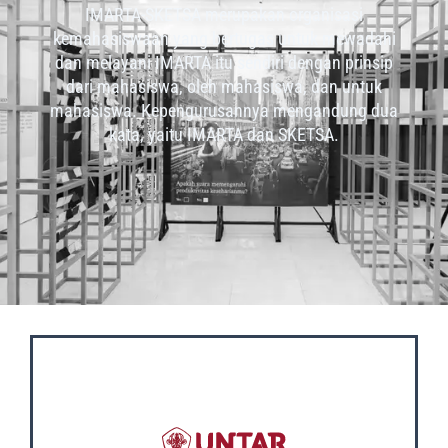
IMARTA-SKETSA merupakan organisasi
kemahasiswaan yang bertugas untuk mewadahi
dan melayani IMARTA itu sendiri dengan prinsip
dari mahasiswa, oleh mahasiswa, dan untuk
mahasiswa. Kepengurusannya mengandung dua
kata, yaitu IMARTA dan SKETSA.
OUR SOCIAL MEDIA