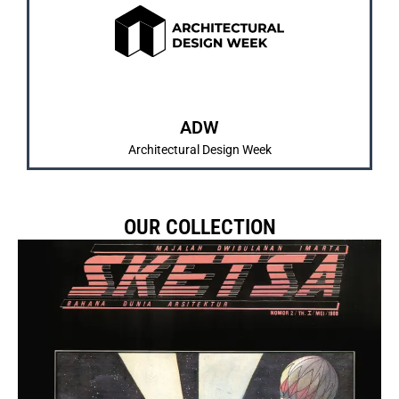
dan pengenalan karya mahasiswa/i.
IMARTA dan SKETSA sebagai bentuk pembelajaran
Merrupakan kegiatan tahunan yang diadakan
ABOUT US
ADW
Architectural Design Week
OUR COLLECTION