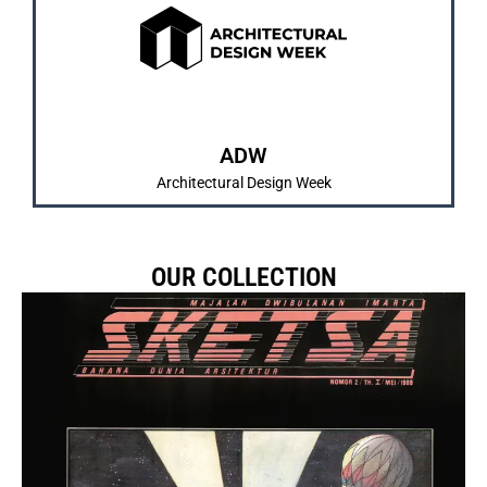
dan pengenalan karya mahasiswa/i.
IMARTA dan SKETSA sebagai bentuk pembelajaran
Merrupakan kegiatan tahunan yang diadakan
ABOUT US
ADW
Architectural Design Week
OUR COLLECTION