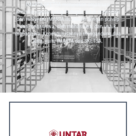
IMARTA-SKETSA merupakan organisasi
kemahasiswaan yang bertugas untuk mewadahi
dan melayani IMARTA itu sendiri dengan prinsip
dari mahasiswa, oleh mahasiswa, dan untuk
mahasiswa. Kepengurusannya mengandung dua
kata, yaitu IMARTA dan SKETSA.
OUR SOCIAL MEDIA