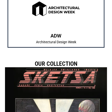
dan pengenalan karya mahasiswa/i.
IMARTA dan SKETSA sebagai bentuk pembelajaran
Merrupakan kegiatan tahunan yang diadakan
ABOUT US
ADW
Architectural Design Week
OUR COLLECTION