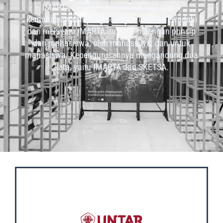
IMARTA-SKETSA merupakan organisasi
kemahasiswaan yang bertugas untuk mewadahi
dan melayani IMARTA itu sendiri dengan prinsip
dari mahasiswa, oleh mahasiswa, dan untuk
mahasiswa. Kepengurusannya mengandung dua
kata, yaitu IMARTA dan SKETSA.
OUR SOCIAL MEDIA