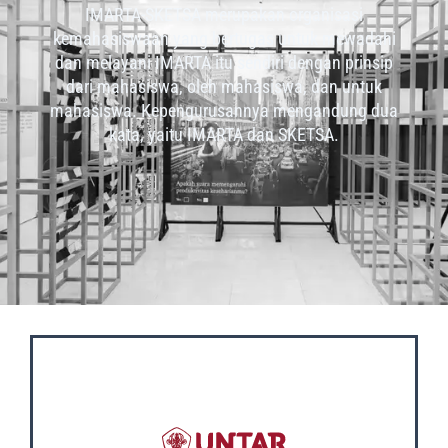
IMARTA-SKETSA merupakan organisasi
kemahasiswaan yang bertugas untuk mewadahi
dan melayani IMARTA itu sendiri dengan prinsip
dari mahasiswa, oleh mahasiswa, dan untuk
mahasiswa. Kepengurusannya mengandung dua
kata, yaitu IMARTA dan SKETSA.
OUR SOCIAL MEDIA