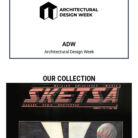
dan pengenalan karya mahasiswa/i.
IMARTA dan SKETSA sebagai bentuk pembelajaran
Merrupakan kegiatan tahunan yang diadakan
ABOUT US
ADW
Architectural Design Week
OUR COLLECTION