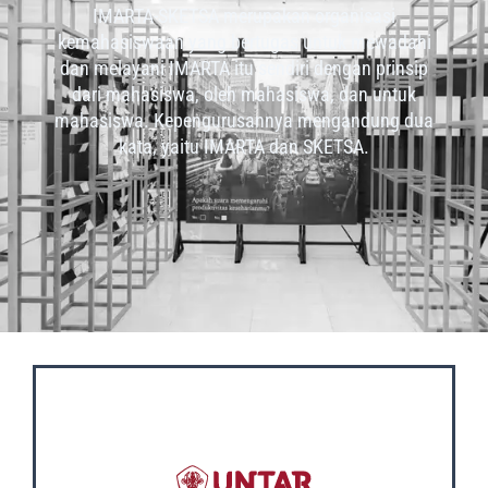
IMARTA-SKETSA merupakan organisasi
kemahasiswaan yang bertugas untuk mewadahi
dan melayani IMARTA itu sendiri dengan prinsip
dari mahasiswa, oleh mahasiswa, dan untuk
mahasiswa. Kepengurusannya mengandung dua
kata, yaitu IMARTA dan SKETSA.
OUR SOCIAL MEDIA