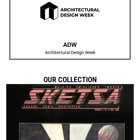
dan pengenalan karya mahasiswa/i.
IMARTA dan SKETSA sebagai bentuk pembelajaran
Merrupakan kegiatan tahunan yang diadakan
ABOUT US
ADW
Architectural Design Week
OUR COLLECTION