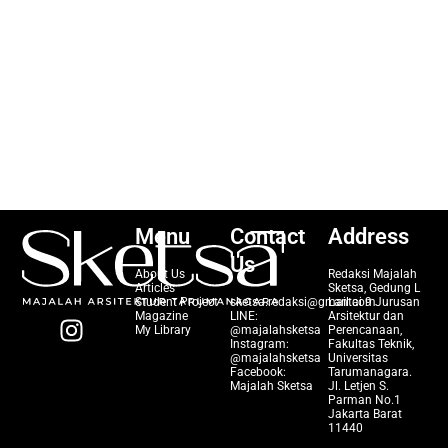
Menu
Contact
Address
Us
About Us
Redaksi Majalah
Articles
Sketsa, Gedung L
Student Project
sketsa.redaksi@gmail.com
Lantai 9 Jurusan
I
Magazine
LINE:
Arsitektur dan
My Library
@majalahsketsa
Perencanaan,
n
Instagram:
Fakultas Teknik,
@majalahsketsa
Universitas
s
Facebook:
Tarumanagara.
t
Majalah Sketsa
Jl. Letjen S.
Parman No.1
a
Jakarta Barat
11440
g